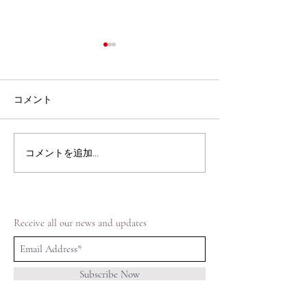
コメント
【POP UP】伊勢丹新宿店
【POP UP】阪
コメントを追加…
メンズ館
店
Receive all our news and updates
Subscribe Now