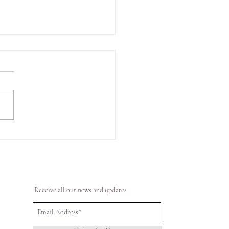
OP UP】阪急うめだ本店
Receive all our news and updates