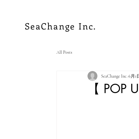
SeaChange Inc.
All Posts
SeaChange Inc.
6月1
【 POP 