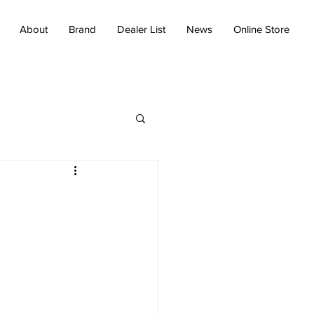
About
Brand
Dealer List
News
Online Store