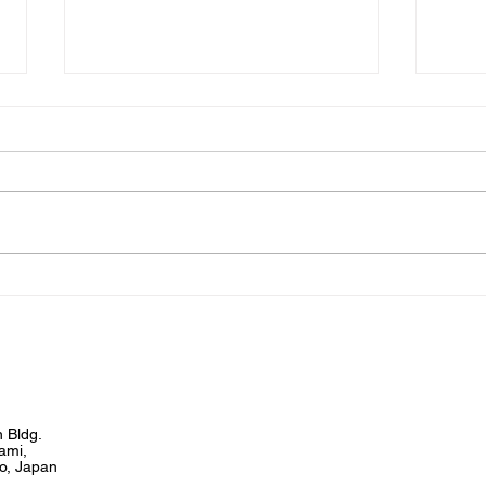
【P
【POP UP】伊勢丹新宿店 メ
ンズ館
 Bldg.
ami,
o, Japan