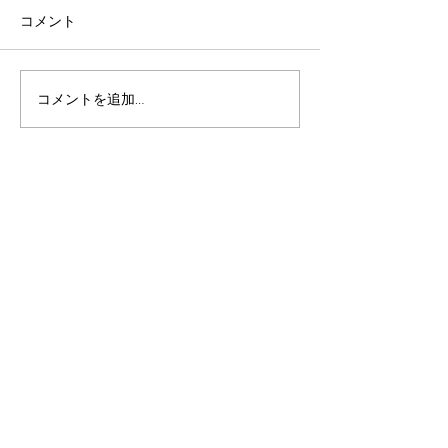
コメント
【POP UP】伊勢丹新宿店
【POP UP】阪
コメントを追加…
メンズ館
店
Receive all our news and updates
Subscribe Now
SeaChange Inc.
5F, Risona Kudan Bldg.