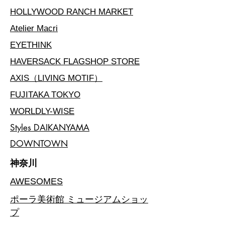
​HOLLYWOOD RANCH MARKET
Atelier Macri
EYETHINK
HAVERSACK FLAGSHOP STORE
AXIS（LIVING MOTIF）
FUJITAKA TOKYO
WORLDLY-WISE
​Styles DAIKANYAMA​
DOWNTOWN
神奈川
​AWESOMES
​ポーラ美術館 ミュージアムショッ
プ